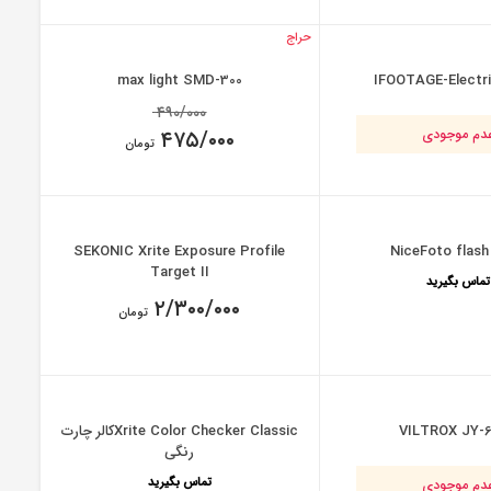
حراج
max light SMD-300
IFOOTAGE-Electri
Original
۴۹۰/۰۰۰
price
دم موجودی
۴۷۵/۰۰۰
was:
تومان
۴۹۰/۰۰۰ تومان.
Current
price
is:
۴۷۵/۰۰۰ تومان.
SEKONIC Xrite Exposure Profile
NiceFoto flash
Target II
تماس بگیرید
۲/۳۰۰/۰۰۰
تومان
VILTROX JY-
Xrite Color Checker Classicکالر چارت
رنگی
تماس بگیرید
دم موجودی