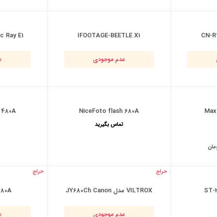
c Ray E1
IFOOTAGE-BEETLE X1
CN-R
عدم موجودی
ع
 480A
NiceFoto flash 680A
Max
تماس بگیرید
Origin
pri
wa
مان
۴۶۰ تومان.
C
حراج
حراج
ن.
ST-
VILTROX مدل JY680Ch Canon
680A
عدم موجودی
ع