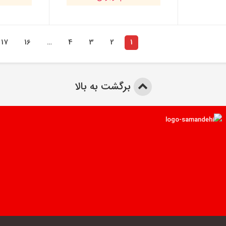
17
16
…
4
3
2
1
برگشت به بالا