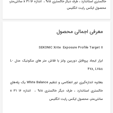
خاکستری استاندارد ، طرف دیگر خاکستری 18% ، اندازه 16 x 31 سانتی‌متر،
محصول ایکس رایت انگلیس
معرفی اجمالی محصول
SEKONIC Xrite Exposure Profile Target II
ابزار ایجاد پروفایل دوربین ولنز با فلاش متر های سکونیک مدل L-
478, L758
بعلاوه اندازه‌گیری نور انعکاسی و تنظیم White Balance یک پله‌های
خاکستری استاندارد ، طرف دیگر خاکستری ۱۸% ، اندازه ۱۶ x 31
سانتی‌متر، محصول ایکس رایت انگلیس