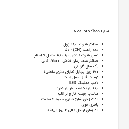
NiceFoto flash 480A
حداکثر قدرت : ۴۸۰ ژول
عدد راهنما (GN) : 56
تغییر قدرت فلاش : ۱/۱-۱/۶۴ معادل ۷ استاپ
حداکثر مدت زمان فلاش : ۱/۱۱۰۰۰ ثانی
یک سال گارانتی
۴۸۰ ژول پرتابل (دارای باتری داخلی)
کوچک قابل حمل است
لامپ مدلینگ lLED
۶۸۰ بار تخلیه با هر بار شارژ
مناسب جهت خارج از اتلیه
مدت زمان شارژ باطری حدود ۶ ساعت
باطری قوی
مدتزمان ارسال ۱ الی ۴ روز میباشد