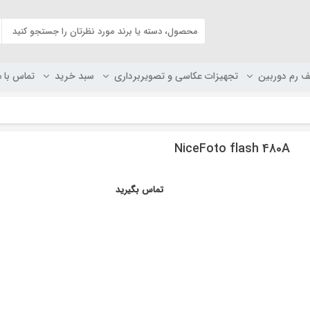
ف رم دوربین
تجهیزات عکاسی و تصویربرداری
سبد خرید
تماس با م
NiceFoto flash 480A
تماس بگیرید