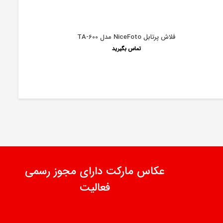
فلاش پرتابل NiceFoto مدل TA-600
تماس بگیرید
عکاس مارکت دارای مجوز رسمی
فعالیت