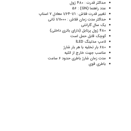
حداکثر قدرت : 480 ژول
عدد راهنما (GN) : 56
تغییر قدرت فلاش : 1/1-1/64 معادل 7 استاپ
حداکثر مدت زمان فلاش : 1/11000 ثانی
یک سال گارانتی
480 ژول پرتابل (دارای باتری داخلی)
کوچک قابل حمل است
لامپ مدلینگ lLED
680 بار تخلیه با هر بار شارژ
مناسب جهت خارج از اتلیه
مدت زمان شارژ باطری حدود 6 ساعت
باطری قوی