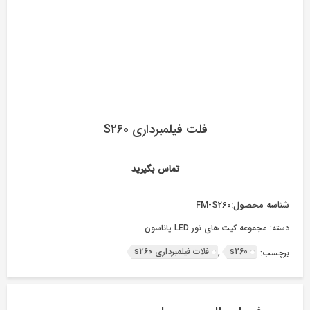
فلت فیلمبرداری S260
تماس بگیرید
شناسه محصول:
FM-S260
دسته:
مجموعه کیت های نور LED پاناسون
s260
فلات فیلمبرداری s260
برچسب:
,