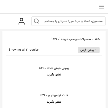
رو
ه
حتوا
خانه
/ محصولات برچسب خورده “s260”
Showing all 2 results
پیش فرض
بیوتی دیش فلات S260
تماس بگیرید
فلت فیلمبرداری S260
تماس بگیرید