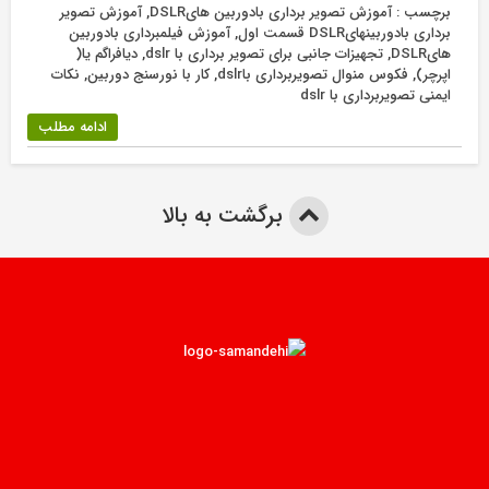
برچسب :
آموزش تصویر برداری بادوربین هایDSLR
,
آموزش تصویر
برداری بادوربینهایDSLR قسمت اول
,
آموزش فیلمبرداری بادوربین
هایDSLR
,
تجهیزات جانبی برای تصویر برداری با dslr
,
دیافراگم یا(
اپرچر)
,
فکوس منوال تصویربرداری باdslr
,
کار با نورسنج دوربین
,
نکات
ایمنی تصویربرداری با dslr
ادامه مطلب
برگشت به بالا