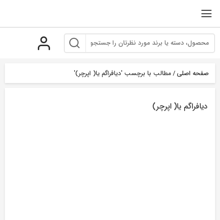
رو
ه
حتوا
صفحه اصلی
/
مطالب با برچسب 'دیافراگم یا( اپرچر)'
دیافراگم یا( اپرچر)