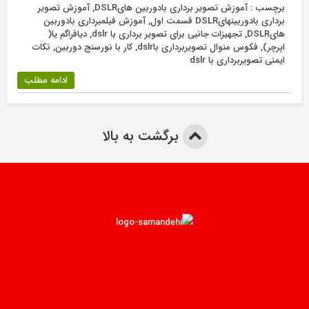
برچسب :
آموزش تصویر برداری بادوربین هایDSLR
,
آموزش تصویر
برداری بادوربینهایDSLR قسمت اول
,
آموزش فیلمبرداری بادوربین
هایDSLR
,
تجهیزات جانبی برای تصویر برداری با dslr
,
دیافراگم یا(
اپرچر)
,
فکوس منوال تصویربرداری باdslr
,
کار با نورسنج دوربین
,
نکات
ایمنی تصویربرداری با dslr
ادامه مطلب
برگشت به بالا