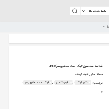
ا
شناسه محصول:
کیک ست دختروپسرکد01/2
دسته:
دکور اتلیه کودک
دکور کیک
دکورعکاسی
کیک ست دختروپسر
برچسب:
,
,
: