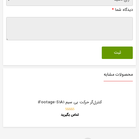
دیدگاه شما
*
محصولات مشابه
کنترل‌گر حرکت بی سیم iFootage-S1A1
تماس بگیرید
نمره
5.00
از 5