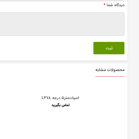
دیدگاه شما
*
محصولات مشابه
اسپات‌متر۵ درجه L478
تماس بگیرید