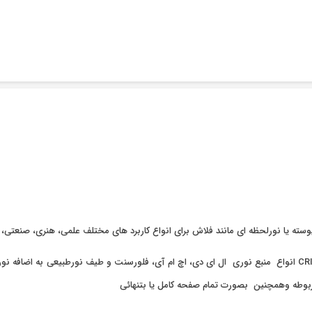
ته یا نورلحظه ای مانند فلاش برای انواع کاربرد های مختلف علمی، هنری، صنعتی،
دارای سنسور CMOS خطی، با دقت بالای nm 1 (نانومتر) ، اندازه گیری CRI انواع منبع نوری ال ای دی، اچ ام آی، فلو
ربوطه وهمچنین بصورت تمام صفحه کامل یا بتنهائی