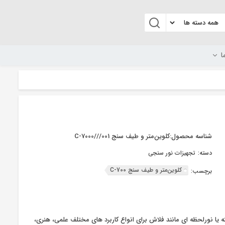
ا
شناسه محصول:
کلوین‌‌متر و طیف سنج C-7000///001
دسته:
تجهیزات نور سنجی
کلوین‌‌متر و طیف سنج C-700
برچسب:
ا نورلحظه ای مانند فلاش برای انواع کاربرد های مختلف علمی، هنری،