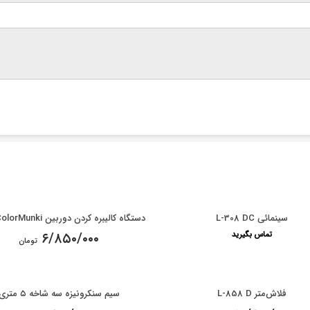
سینمائی L-308 DC
دستگاه کالیبره کردن دوربین Xrite ColorMunki
تماس بگیرید
۶/۸۵۰/۰۰۰
تومان
فلاش‌متر L-858 D
سیم سنکرونیزه سه شاخه ۵ متری