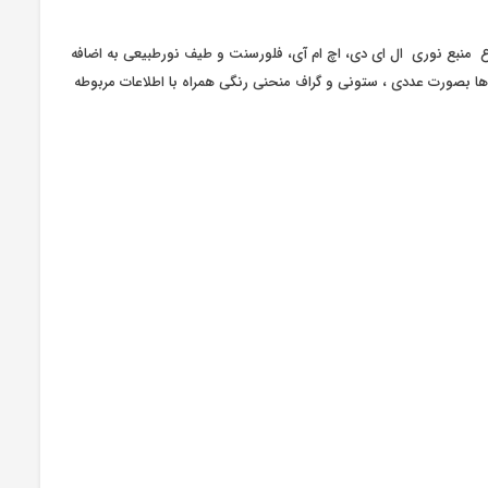
سور CMOS خطی، با دقت بالای nm 1 (نانومتر) ، اندازه گیری CRI انواع منبع نوری ال ای دی، اچ ام آی، فلورسنت و طیف نورطبیعی به اضافه
ها بصورت عددی ، ستونی و گراف منحنی رنگی همراه با اطلاعات مربوطه