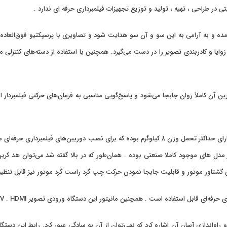
در طراحی ، تهیه ، تولید و توزیع تجهیزات فیلمبرداری حرفه ای ندارد .
رآمده و به آرامی به این سو و آن سو هدایت شود و تصاویری با پرسپکتیو فوق‌العاد
وایا و کادربندی تصویر را در دست می‌گیرد. همچنین با استفاده از دسته‌های کنترلی
 کاملاً روان جابجا می‌شود و پاسخ‌گویی مناسبی به فرمان‌های حرکتی فیلمبردار ا
حداکثر ارتفاع بوم در این مدل ۱۶ متر میباشد و حداقل ۴ متر . هد کرین دارای حداکثر تحمل وزن ۸ کیلو
وتور و قابلیت جابجا نمودن حرکت چپ گرد راست گرد موتور نیز قابل تنظیم است. زاویه حرکت 
نین مانیتور این دستگاه ورودی تصویر VGA . AV . HDMI را ساپورت میکند و نیاز به تهیه مانیتور جداگانه نمیباشد
را‌ه‌اندازی آسان آن اشاره کرد که نمی‌توان از آن به سادگی عبور کرد. رابط این دست