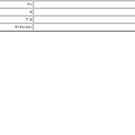
۱۲۰
۵
۳.۵
120x80x80