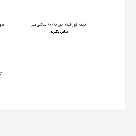
خیمه نورخیمه نور۸۰×۸۰ سانتی‌متر
هولدرلام
تماس بگیرید
چت