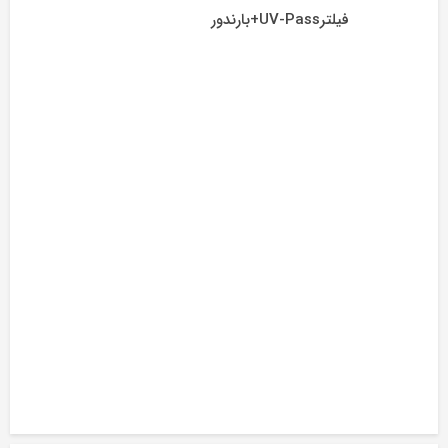
فیلترUV-Pass+بارندور