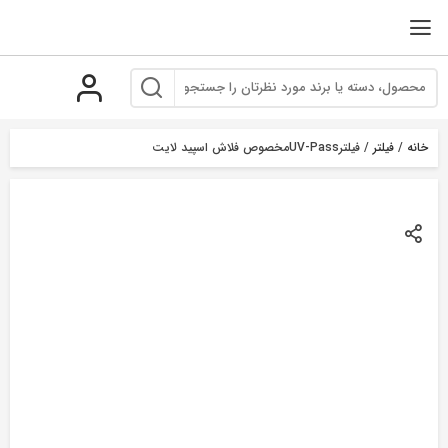
رو
ه
حتوا
خانه
/
فیلتر
/ فیلترUV-Passمخصوص فلاش اسپید لایت