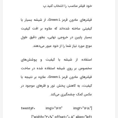
خود فیلتر مناسب را انتخاب کنید.پ
فیلترهای مادون قرمز Green.L، از شیشه بسیار با
کیفیتی ساخته شده‌اند که علاوه بر افت کیفیت
بسیار پایین در خروجی نهایی، بطور دقیق طول
موج مورد نیاز شما را از خود عبور می‌دهند.
استفاده از شیشه با کیفیت و پوشش‌های
مخصوص بر روی شیشه استفاده شده در ساخت
فیلترهای مادون قرمز Green.L، علاوه بر نتیجه با
کیفیت، به کاهش پخش نور و فلر‌های موجود در
عکس کمک چشمگیری می‌کند.
[twenty20 img1=”1619″ img2=”1618″
width=”30%” offset=”0.5″ align=”left”]