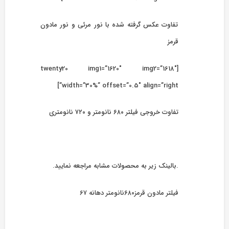
تفاوت عکس گرفته شده با نور مرئی و نور مادون
قرمز
[twenty20 img1=”1620″ img2=”1618″
width=”30%” offset=”0.5″ align=”right”]
تفاوت خروجی فیلتر ۶۸۰ نانومتر و ۷۲۰ نانومتری
.بالینک زیر به محصولات مشابه مراجعه نمایید.
فیلتر مادون قرمز۶۸۰نانومتر دهانه ۶۷