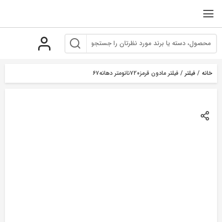
رو
ه
حتوا
خانه
/
فیلتر
/ فیلتر مادون قرمز۷۲۰نانومتر دهانه۶۷