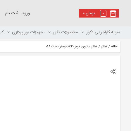
رو
ه
0
تومان
۰
ورود
ثبت نام
حتوا
نمونه کاراجرایی دکور
محصولات دکور
تجهیزات نور پردازی
کی
خانه
/
فیلتر
/ فیلتر مادون قرمز۷۲۰نانومتر دهانه۵۸