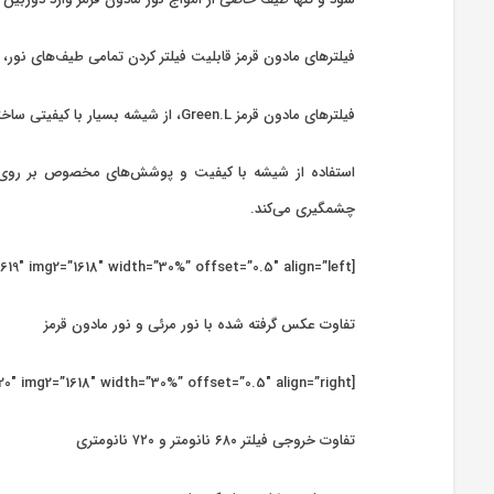
فیلترهای مادون قرمز قابلیت فیلتر کردن تمامی طیف‌های نور، 
فیلترهای مادون قرمز Green.L، از شیشه بسیار با کیفیتی ساخته شده‌اند که علاوه بر افت کیفیت بسیار پایین در خروجی نهایی، بطور دقیق طول موج مورد نیاز شما را از خود عبور می‌دهند.
چشمگیری می‌کند.
[twenty20 img1=”1619″ img2=”1618″ width=”30%” offset=”0.5″ align=”left”]
تفاوت عکس گرفته شده با نور مرئی و نور مادون قرمز
[twenty20 img1=”1620″ img2=”1618″ width=”30%” offset=”0.5″ align=”right”]
تفاوت خروجی فیلتر ۶۸۰ نانومتر و ۷۲۰ نانومتری