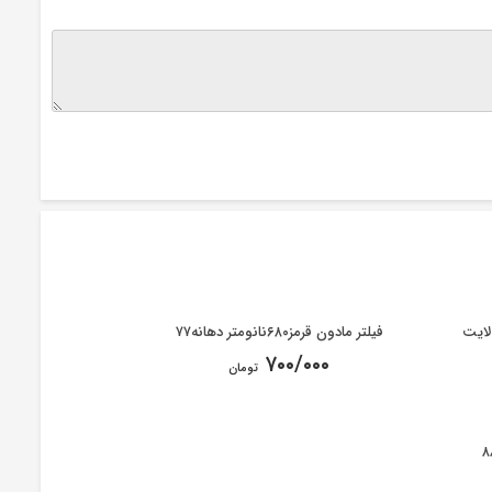
فیلتر مادون قرمز۶۸۰نانومتر دهانه۷۷
۷۰۰/۰۰۰
تومان