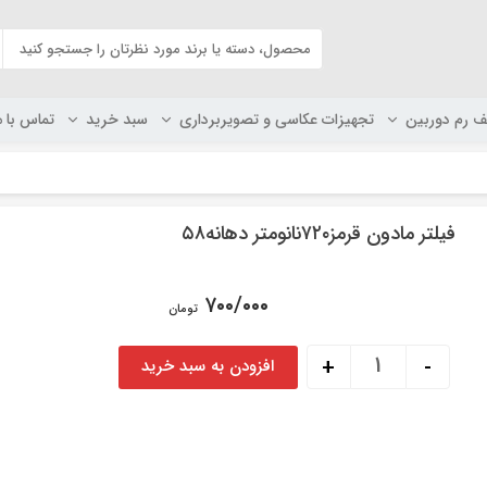
ف رم دوربین
تجهیزات عکاسی و تصویربرداری
سبد خرید
تماس با م
فیلتر مادون قرمز۷۲۰نانومتر دهانه۵۸
۷۰۰/۰۰۰
تومان
فیلتر مادون قرمز720نانومتر دهانه58 عدد
+
-
افزودن به سبد خرید