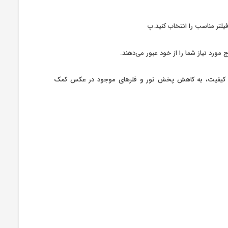
فیلتر مناسب را انتخاب کنید.پ
ص بر روی شیشه استفاده شده در ساخت فیلترهای مادون قرمز Green.L، علاوه بر نتیجه با کیفیت، به کاهش پخش نور و فلر‌های موجود در عکس کمک