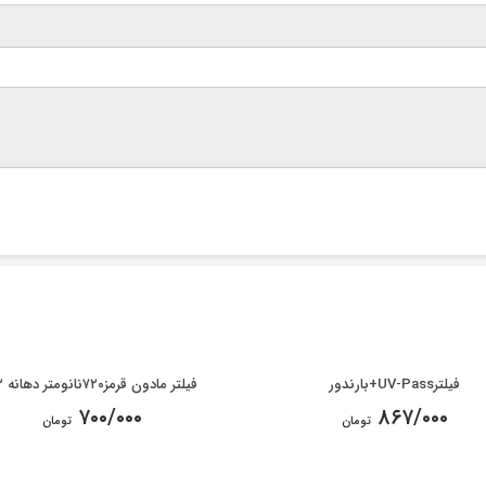
فیلترUV-Pass+بارندور
فیلتر مادون قرمز۷۲۰نانومتر دهانه ۸۲
۷۰۰/۰۰۰
۸۶۷/۰۰۰
تومان
تومان