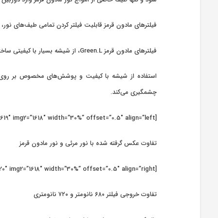
فیلترهای مادون قرمز قابلیت فیلتر کردن تمامی طیف‌های نور، 
فیلترهای مادون قرمز Green.L، از شیشه بسیار با کیفیتی ساخته شده‌اند که علاوه بر افت کیفیت بسیار پایین در خروجی نهایی، بطور دقیق طول موج مورد نیاز شما را از خود عبور می‌دهند.
چشمگیری می‌کند.
[twenty20 img1=”1619″ img2=”1618″ width=”30%” offset=”0.5″ align=”left”]
تفاوت عکس گرفته شده با نور مرئی و نور مادون قرمز
[twenty20 img1=”1620″ img2=”1618″ width=”30%” offset=”0.5″ align=”right”]
تفاوت خروجی فیلتر ۶۸۰ نانومتر و ۷۲۰ نانومتری