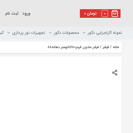
رو
ه
0
تومان
۰
ورود
ثبت نام
حتوا
نمونه کاراجرایی دکور
محصولات دکور
تجهیزات نور پردازی
کی
خانه
/
فیلتر
/ فیلتر مادون قرمز۶۸۰نانومتر دهانه۸۸