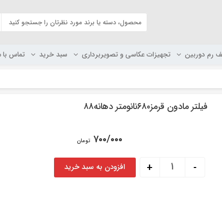
ف رم دوربین
تجهیزات عکاسی و تصویربرداری
سبد خرید
تماس با م
فیلتر مادون قرمز۶۸۰نانومتر دهانه۸۸
۷۰۰/۰۰۰
تومان
فیلتر مادون قرمز680نانومتر دهانه88 عدد
+
-
افزودن به سبد خرید