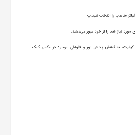
فیلتر مناسب را انتخاب کنید.پ
ص بر روی شیشه استفاده شده در ساخت فیلترهای مادون قرمز Green.L، علاوه بر نتیجه با کیفیت، به کاهش پخش نور و فلر‌های موجود در عکس کمک