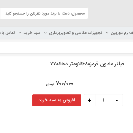
ف رم دوربین
تجهیزات عکاسی و تصویربرداری
سبد خرید
تماس با م
فیلتر مادون قرمز۶۸۰نانومتر دهانه۷۷
۷۰۰/۰۰۰
تومان
فیلتر مادون قرمز680نانومتر دهانه77 عدد
+
-
افزودن به سبد خرید