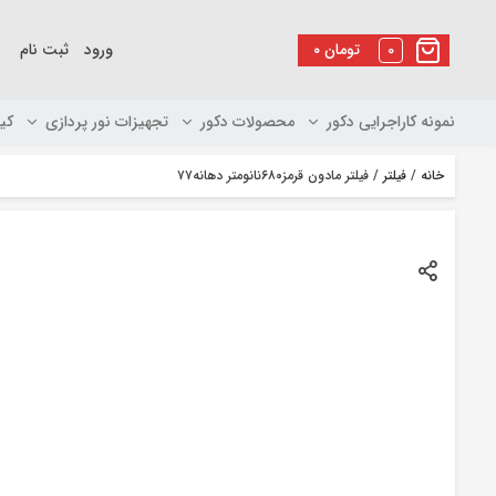
رو
ه
0
تومان
۰
ورود
ثبت نام
حتوا
نمونه کاراجرایی دکور
محصولات دکور
تجهیزات نور پردازی
کی
خانه
/
فیلتر
/ فیلتر مادون قرمز۶۸۰نانومتر دهانه۷۷