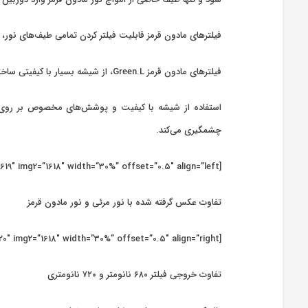
فیلترهای مادون قرمز قابلیت فیلتر کردن تمامی طیف‌های نور، 
فیلترهای مادون قرمز Green.L، از شیشه بسیار با کیفیتی ساخته شده‌اند که علاوه بر افت کیفیت بسیار پایین در خروجی نهایی، بطور دقیق طول موج مورد نیاز شما را از خود عبور می‌دهند.
چشمگیری می‌کند.
[twenty20 img1=”1619″ img2=”1618″ width=”30%” offset=”0.5″ align=”left”]
تفاوت عکس گرفته شده با نور مرئی و نور مادون قرمز
[twenty20 img1=”1620″ img2=”1618″ width=”30%” offset=”0.5″ align=”right”]
تفاوت خروجی فیلتر ۶۸۰ نانومتر و ۷۲۰ نانومتری