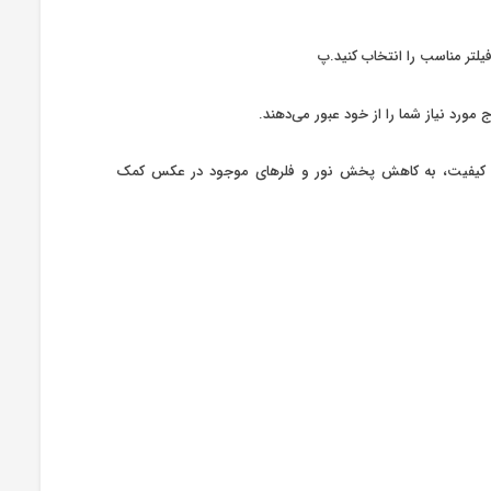
فیلتر مناسب را انتخاب کنید.پ
ص بر روی شیشه استفاده شده در ساخت فیلترهای مادون قرمز Green.L، علاوه بر نتیجه با کیفیت، به کاهش پخش نور و فلر‌های موجود در عکس کمک