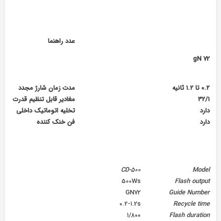
عدد راهنما
gN 72
۰.۲ تا ۱.۲ ثانیه
مدت زمان شارژ مجدد
۳۲/۱
مغادیر قابل تنظیم قدرت
دارد
تخلیه اتوماتیک داخلی
دارد
فن خنک کننده
CD-500
Model
500Ws
Flash output
GN72
Guide Number
۰.۲-۱.2s
Recycle time
۱/۸۰۰
Flash duration