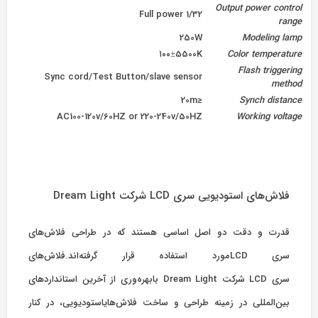
Output power control
Full power 1/32
range
250W
Modeling lamp
۱۰۰±5500K
Color temperature
Flash triggering
Sync cord/Test Button/slave sensor
method
≤20m
Synch distance
AC100-120v/60HZ or 220-240v/50HZ
Working voltage
فلاش‌های استودیویی سری LCD شرکت Dream Light
قدرت و دقت
دو
اصل اساسی هستند که در طراحی فلاش‌های
سری
LCD
مورد
استفاده
قرار
گرفته‌اند
.فلاش‌های
سری
LCD
شرکت
Dream Light
با
بهره‌وری
از آخرین استانداردهای
بین‌المللی
در
زمینه
طراحی و ساخت فلاش‌های
استودیویی
، در کنار