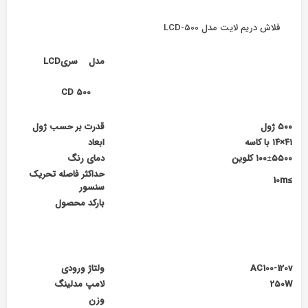
فلاش دریم لایت مدل LCD-500
مدل
سری
LCD
CD 500
۵۰۰
ژول
قدرت بر حسب ژول
۴۱×۱۴ با کاسه
ابعاد
۱۰۰±۵۵۰۰ کلوین
دمای رنگ
حداکثر فاصله تحریک
≥10m
سنسور
بارکد محصول
AC100-120v
ولتاژ ورودی
250W
لامپ مدلینگ
وزن