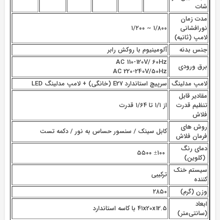
شات
مدت زمان
نورافشانی
۱/۸۰۰ ~ ۱/۲۰۰
لامپ (ثانیه)
جنس بدنه
آلومینیوم با روکش رابر
AC 110-120V/ 60Hz
برق ورودی
AC 220-240V/50Hz
لامپ مدلینگ
سرپیچ استاندارد E27 (خانگی) + لامپ مدلینگ LED
مقادیر قابل
تنظیم قدرت
از ۱/۱ تا ۱/۶۴ قدرت
فلاش
روش های
کابل سینک / سنسور حساس به نور / دکمه تست
فرمان فلاش
دمای رنگ
±۱۰۰ ۵۵۰۰
(کلوین)
سیستم خنک
ترکیبی
کننده
وزن (گرم)
۲۸۵۰
ابعاد
۴۱x20x12.5 با کاسه استاندارد
(سانتی‌متر)