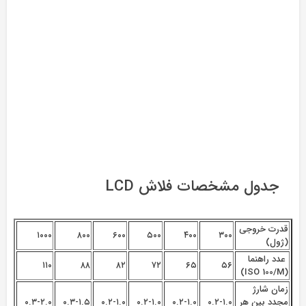
جدول مشخصات فلاش LCD
قدرت خروجی
۱۰۰۰
۸۰۰
۶۰۰
۵۰۰
۴۰۰
۳۰۰
(ژول)
عدد راهنما
۱۱۰
۸۸
۸۲
۷۲
۶۵
۵۶
(ISO 100/M)
زمان شارژ
مجدد بین هر
۰.۲-۱.۰
۰.۲-۱.۰
۰.۲-۱.۰
۰.۲-۱.۰
۰.۳-۱.۵
۰.۳-۲.۰