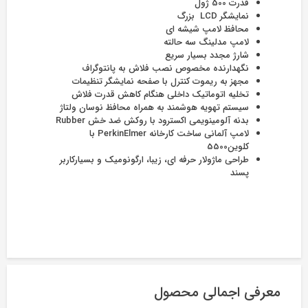
قدرت 500 ژول
نمایشگر LCD بزرگ
محافظ لامپ شیشه ای
لامپ مدلینگ سه حالته
شارژ مجدد بسیار سریع
نگهدارنده مخصوص نصب فلاش به پانتوگراف
مجهز به ریموت کنترل با صفحه نمایشگر تنظیمات
تخلیه اتوماتیک داخلی هنگام کاهش قدرت فلاش
سیستم تهویه هوشمند به همراه محافظ نوسان ولتاژ
بدنه آلومینویمی اکسترود با روکش ضد خش Rubber
لامپ آلمانی ساخت کارخانه PerkinElmer با
کلوین5500
­­طراحی ماژولار حرفه ای، زیبا، ارگونومیک و بسیارکاربر
پسند
معرفی اجمالی محصول