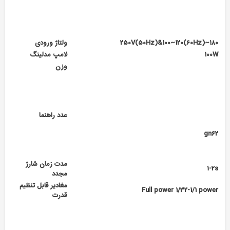
۱۸۰~250V(50Hz)&100~120(60Hz)
ولتاژ ورودی
100W
لامپ مدلینگ
وزن
عدد راهنما
gn62
مدت زمان شارژ
۱-2s
مجدد
مغادیر قابل تنظیم
Full power 1/32-1/1 power
قدرت