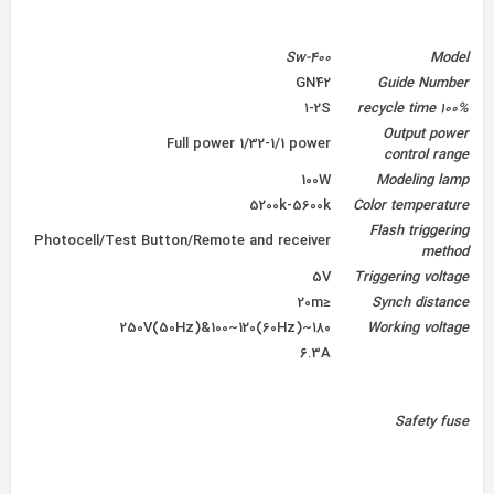
Sw-400
Model
GN42
Guide Number
۱-2S
۱۰۰% recycle time
Output power
Full power 1/32-1/1 power
control range
100W
Modeling lamp
5200k-5600k
Color temperature
Flash triggering
Photocell/Test Button/Remote and receiver
method
5V
Triggering voltage
≤20m
Synch distance
۱۸۰~250V(50Hz)&100~120(60Hz)
Working voltage
۶.3A
Safety fuse