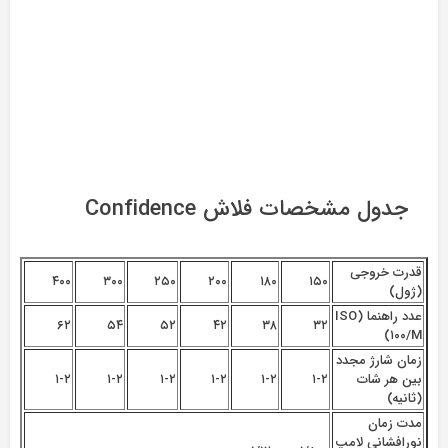
جدول مشخصات فلاش Confidence
قدرت خروجی
۴۰۰
۳۰۰
۲۵۰
۲۰۰
۱۸۰
۱۵۰
(ژول)
عدد راهنما (ISO
۶۲
۵۴
۵۲
۴۲
۳۸
۳۲
۱۰۰/M)
زمان شارژ مجدد
بین هر شات
۱-۲
۱-۲
۱-۲
۱-۲
۱-۲
۱-۲
(ثانیه)
مدت زمان
نورافشانی لامپ