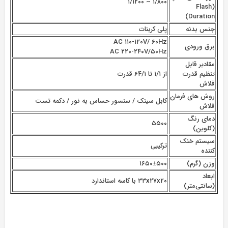
۱/۸۰۰ ~ ۱/۱۲۰۰
(Flash
Duration)
جنس بدنه
پلی کربنات
AC ۱۱۰-۱۲۰V/ ۶۰Hz
برق ورودی
AC ۲۲۰-۲۴۰V/۵۰Hz
مقادیر قابل
تنظیم قدرت
از ۱/۱ تا ۶۴/۱ قدرت
فلاش
روش های فرمان
کابل سینک / سنسور حساس به نور / دکمه تست
فلاش
دمای رنگ
۵۵۰۰
(کلوین)
سیستم خنک
ترکیبی
کننده
وزن (گرم)
۱۶۵۰±۵۰۰
ابعاد
۳۳x۲۷x۲۰ با کاسه استاندارد
(سانتی‌متر)