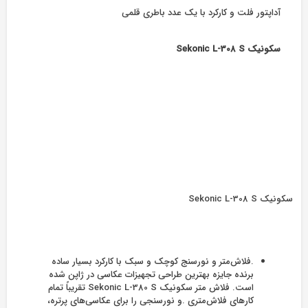
آداپتور فلت و کارکرد با یک عدد باطری قلمی
سکونیک Sekonic L-308 S
سکونیک Sekonic L-308 S
.فلاش‌متر و نورسنج کوچک و سبک با کارکرد بسیار ساده
برنده جایزه بهترین طراحی تجهیزات عکاسی در ژاپن شده
است. فلاش متر سکونیک Sekonic L-380 S تقریباً تمام
کارهای فلاش‌متری .و نورسنجی را برای عکاسی‌های پرتره،