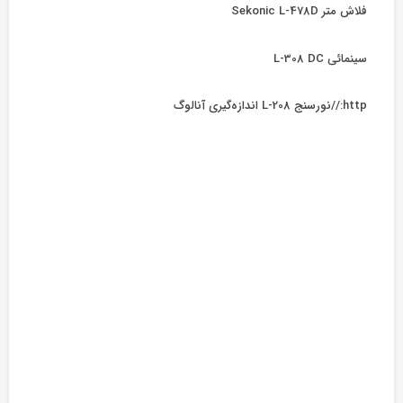
فلاش متر Sekonic L-478D
سینمائی L-308 DC
http://نورسنج L-208 اندازه‌گیری آنالوگ