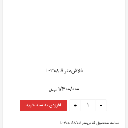
فلاش‌متر L-308 S
۱/۳۰۰/۰۰۰
تومان
فلاش‌متر L-308 S عدد
+
-
افزودن به سبد خرید
شناسه محصول:
فلاش‌متر L-308 S//001