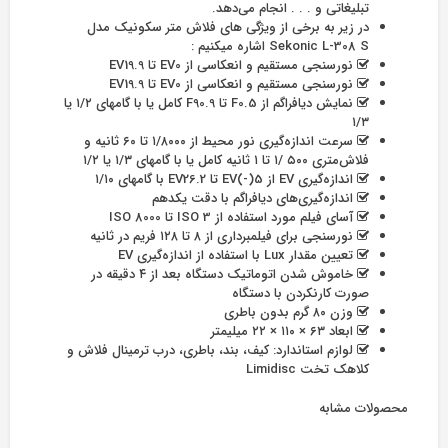
تبلیغاتی و . . . انجام می‌دهد.
در زیر به برخی از ویژگی های فلاش متر سکونیک مدل
Sekonic L-308 S اشاره میکنیم :
نورسنجی مستقیم و انعکاسی از EV0 تا EV19.9
نورسنجی مستقیم و انعکاسی از EV0 تا EV19.9
نمایش دیافراگم از F0.5 تا F90.9 کامل یا با گامهای ۱/۲ یا
۱/۳
سرعت اندازه‌گیری نور محیط از ۱/۸۰۰۰ تا ۶۰ ثانیه و
فلاش‌متری ۵۰۰ /۱ تا ۱ ثانیه کامل یا با گامهای ۱/۳ یا ۱/۲
اندازه‌گیری EV از EV(-)5 تا EV26.2 با گامهای ۱/۱۰
اندازه‌گیری‌های دیافراگم با دقت یکدهم
آسا‌ی فیلم مورد استفاده از ISO 3 تا ISO 8000
نورسنجی برای فیلمبرداری از ۸ تا ۱۲۸ فریم در ثانیه
تعیین مقدار Lux با استفاده از اندازه‌گیری EV
خاموش شدن اتوماتیک دستگاه بعد از ۴ دقیقه در
صورت کارنکردن با دستگاه
وزن ۸۰ گرم بدون باطری
ابعاد ۶۳ × ۱۱۰ × ۲۲ میلیمتر
لوازم استاندارد: کیف، بند، باطری، درب ترمینال فلاش و
کلاهک تخت Limidisc
محصولات مشابه