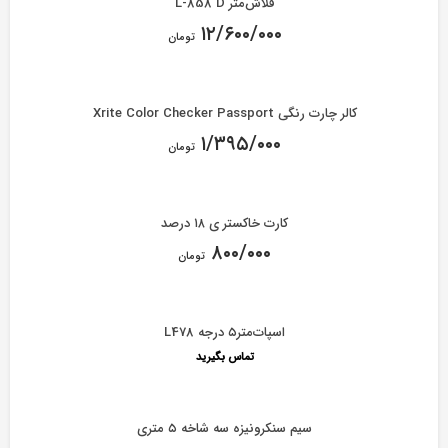
فلاش‌متر L-858 D
۱۲/۶۰۰/۰۰۰
تومان
کالر چارت رنگی Xrite Color Checker Passport
۱/۳۹۵/۰۰۰
تومان
کارت خاکستر ی ۱۸ درصد
۸۰۰/۰۰۰
تومان
اسپات‌متر۵ درجه L478
تماس بگیرید
سیم سنکرونیزه سه شاخه ۵ متری