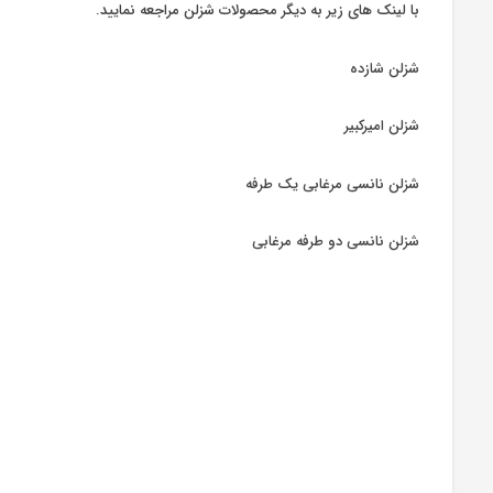
با لینک های زیر به دیگر محصولات شزلن مراجعه نمایید.
شزلن شازده
شزلن امیرکبیر
شزلن نانسی مرغابی یک طرفه
شزلن نانسی دو طرفه مرغابی