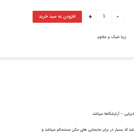
شزلن ایتالیایی عدد
+
-
افزودن به سبد خرید
زیبا شیک و مقاوم
یرایی – آرایشگاها میباشد
د که بسیار در برابر جابجایی های مکرر مستحکم میباشد و