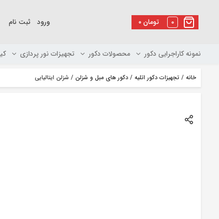
رو
ه
0
تومان
۰
ورود
ثبت نام
حتوا
نمونه کاراجرایی دکور
محصولات دکور
تجهیزات نور پردازی
کی
خانه
/
تجهیزات دکور اتلیه
/
دکور های مبل و شزلن
/ شزلن ایتالیایی