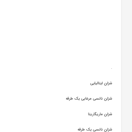
.
شزلن ایتالیایی
شزلن نانسی مرغابی یک طرفه
شزلن ماریگاریتا
شزلن نانسی یک طرفه