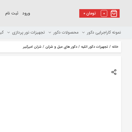
رو
ه
0
تومان
۰
ورود
ثبت نام
حتوا
نمونه کاراجرایی دکور
محصولات دکور
تجهیزات نور پردازی
کی
خانه
/
تجهیزات دکور اتلیه
/
دکور های مبل و شزلن
/ شزلن امیرکبیر