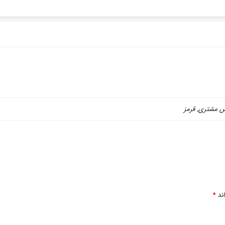
س مشتری, قرمز
ند
*