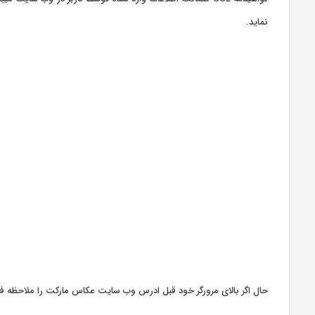
نماید.
حال اگر بالای مرورگر خود قبل ادرس وب سایت عکاس مارکت را ملاحظه فرمائید وجود گواهینامه SL