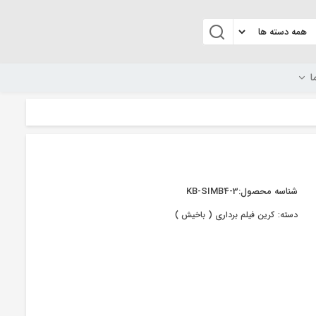
ا
شناسه محصول:
KB-SIMB4-3
دسته:
کرین فیلم برداری ( باخیش )