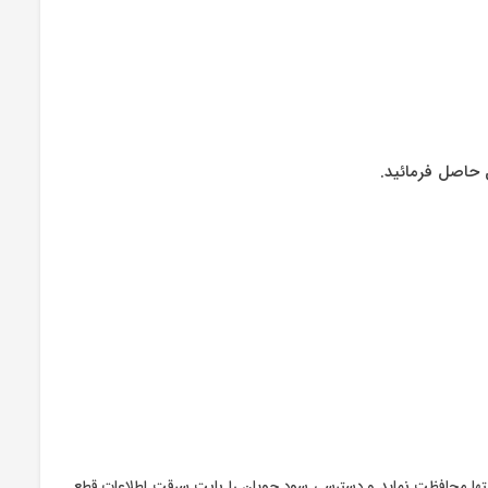
 حاصل فرمائید.
 وب سایتها محافظت نماید و دسترسی سود جویان را بابت سرقت اطلاعات قطع