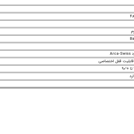
48
م
Ba
Arca