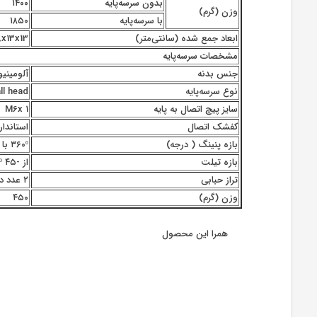
بدون سرسه‌پایه
۱۴۰۰
وزن (گرم)
با سرسه‌پایه
۱۸۵۰
ابعاد جمع شده (سانتی‌متر)
x13x13
مشخصات سرسه‌پایه
جنس بدنه
آلومینیو
نوع سرسه‌پایه
ll head
سایز پیچ اتصال به پایه
M6x 1
کفشک اتصال
استاندارد -Swiss
بازه پنینگ ( درجه)
۳۶۰º با قابلیت قفل اختصاصی
بازه تیلت
از -۴۵ º تا +۹۰º
تراز حبابی
۲ عدد دارد
وزن (گرم)
۴۵۰
همرا این محصول