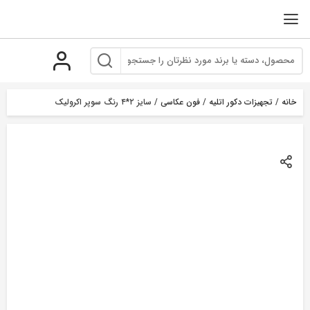
رو
ه
حتوا
خانه
/
تجهیزات دکور اتلیه
/
فون عکاسی
/ سایز ۲*۴ رنگ سوپر اکرولیک