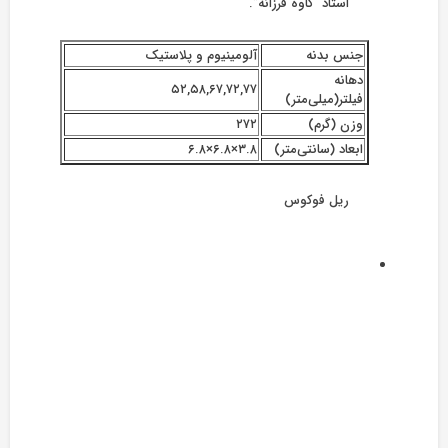
استاد “کاوه فرزانه”.
جنس بدنه
آلومینیوم و پلاستیک
دهانه
۵۲,۵۸,۶۷,۷۲,۷۷
فیلتر(میلی‌متر)
وزن (گرم)
۲۷۲
ابعاد (سانتی‌متر)
۳.۸×۶.۸×۶.۸
ریل فوکوس