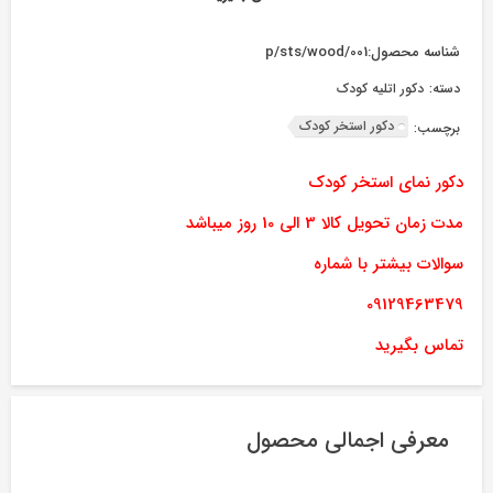
شناسه محصول:
p/sts/wood/001
دسته:
دکور اتلیه کودک
دکور استخر کودک
برچسب:
دکور نمای استخر کودک
مدت زمان تحویل کالا 3 الی 10 روز میباشد
سوالات بیشتر با شماره
09129463479
تماس بگیرید
معرفی اجمالی محصول