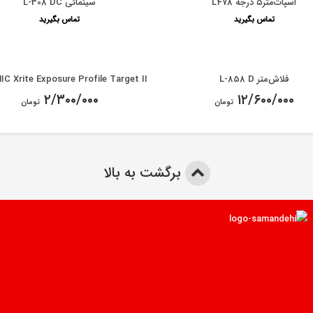
اسپات‌متر۵ درجه L478
سینمائی L-308 DC
تماس بگیرید
تماس بگیرید
فلاش‌متر L-858 D
C Xrite Exposure Profile Target II
۲/۳۰۰/۰۰۰
۱۲/۶۰۰/۰۰۰
تومان
تومان
برگشت به بالا