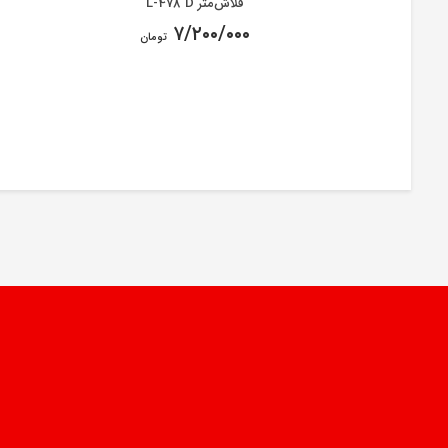
فلاش‌متر L-478 D
۷/۲۰۰/۰۰۰
تومان