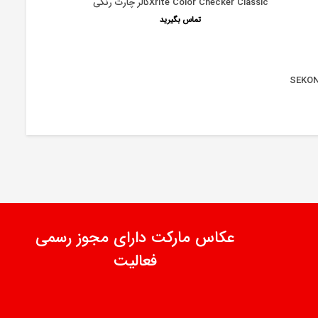
Xrite Color Checker Classicکالر چارت رنگی
تماس بگیرید
SEKONI
عکاس مارکت دارای مجوز رسمی
فعالیت