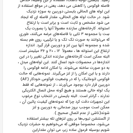
رسید. بایستی توجه داشت، استفاده از این وسیله، حداقل
فاصله فوکوس را کاهش می دهد، یعنی در موقع استفاده از
این لوله های الحاقی بایستی دوربین به سوژه نزدیک
شود. در حالت لوله های الحاقی، مقدار فاصله ای که ایجاد
می شود مشخص و ثابت است و برابر است با ارتفاع
استوانه. کارخانه‌های سازنده معمولاً آنها را بصورت یک
سِت یا مجموعه ۳ تایی با فاصله‌های عرضه می‌کنند، طوری
که می‌توانند به صورت تک تک و یا ترکیبی، روی هم بسته
شده و مجموعه آنها بین لنز و دوربین قرار گیرد. اندازه
ارتفاع این استوانه ها ، معمولاً ۱۲ ، ۲۰ و ۳۶ میلیمتر است.
البته ممکن است کارخانه‌های سازنده اندکی تغییر را در این
اندازه‌ها در محصولات خود اعمال کنند .این لوله‌های مبدل ،
به دو صورت ساخته می‌شوند. یا امکان ادامه فوکوس را
دارند و یا این امکان را از لنز می‌گیرند. نمونه‌هایی که حالت
فوکوس اتوماتیک را که در وضعیت فوکوس خودکار (AF)
دوربین قرار دارد بوجود می‌آورند ، از نمونه‌هایی که فقط
یک لوله خالی هستند و هیچ گونه محل اتصال الکتریکی
ندارند ، گرانتر است. البته بایستی در انتخاب نوع مرغوب
این تجهیزات دقت کرد چرا که نمونه‌های کیفیت پائین آن ،
ممکن است موجب بروز صدماتی به دوربین و لنز
شوند(ناشی از عدم اتصال صحیح ).
از اکستنشن تیوب‌ها بر روی لنزهای تله بیشتر استفاده
می‌شود، مخصوصاً موقعی که می‌خواهیم به حشرات نزدیک
شویم.بوسیله فرمول ساده زیر‌، می توان مقداراین