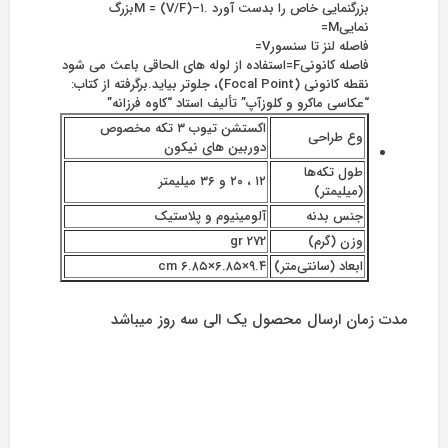
بزرگنمایی خاص را بدست آورد .M = (V/F)–۱بزرگ
نماییM=
فاصله لنز تا سنسورV=
فاصله کانونیF=استفاده از لوله های الحاقی باعث می شود
نقطه کانونی (Focal Point)، جلوتر بیاید.برگرفته از کتاب:
“عکاسی ماکرو و کلوزآپ” تألیف استاد “کاوه فرزانه”
اکستشن تیوب ۳ تکه مخصوص
وع طراحی
دوربین های نیکون
طول تکه‌ها
۱۲ ، ۲۰ و ۳۶ میلیمتر
(میلیمتر)
جنس بدنه
آلومینیوم و پلاستیک
وزن (گرم)
gr 272
ابعاد (سانتی‌متر)
۹.۴×۶.۸۵×۶.۸۵ cm
مدت زمان ارسال محصول یک الی سه روز میباشد