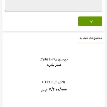
محصولات مشابه
نورسنج L-398 آنالوگ
تماس بگیرید
فلاش‌متر L-478 D
۷/۲۰۰/۰۰۰
تومان