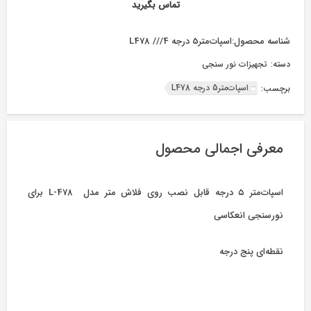
تماس بگیرید
شناسه محصول:
اسپات‌متر5 درجه L478 ///4
دسته:
تجهیزات نور سنجی
اسپات‌متر5 درجه L478
برچسب:
معرفی اجمالی محصول
اسپات‌متر ۵ درجه قابل نصب روی فلاش متر مدل L-478 برای
نورسنجی انعکاسی
نقطه‌ای پنج درجه