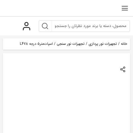
رو
ه
حتوا
خانه
/
تجهیزات نور پردازی
/
تجهیزات نور سنجی
/ اسپات‌متر۵ درجه L478