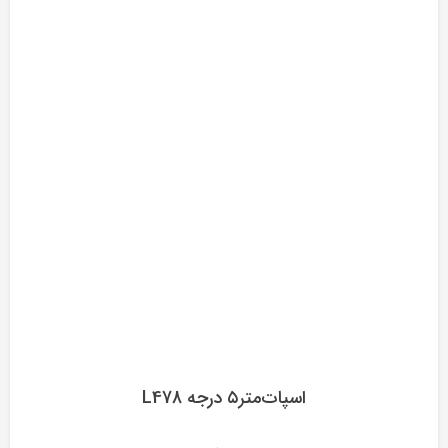
اسپات‌متر۵ درجه L478