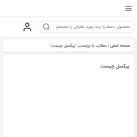
رو
ه
حتوا
صفحه اصلی
/
مطالب با برچسب 'پیکسل چیست'
پیکسل چیست