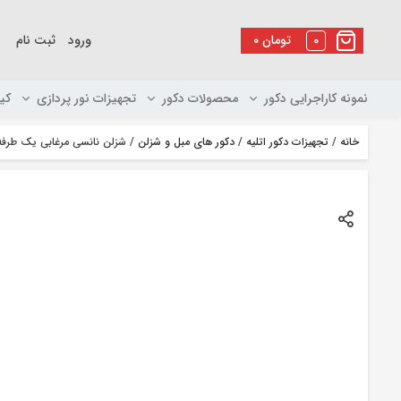
رو
ه
0
تومان
۰
ورود
ثبت نام
حتوا
نمونه کاراجرایی دکور
محصولات دکور
تجهیزات نور پردازی
کی
خانه
/
تجهیزات دکور اتلیه
/
دکور های مبل و شزلن
/ شزلن نانسی مرغابی یک طرفه