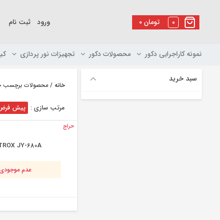
رو
ه
0
تومان
۰
ورود
ثبت نام
حتوا
نمونه کاراجرایی دکور
محصولات دکور
تجهیزات نور پردازی
کی
سبد خرید
خانه
/ محصولات برچسب خورده “JY-680A
مرتب سازی :
پیش فرض
حراج
TROX JY-680A
عدم موجودی