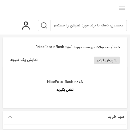
رو
ه
حتوا
خانه
/ محصولات برچسب خورده “NiceFoto nflash 680”
نمایش یک نتیجه
پیش فرض
NiceFoto flash 680A
تماس بگیرید
سبد خرید