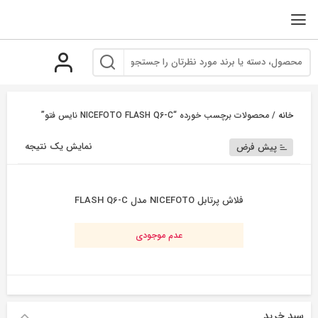
رو
ه
حتوا
خانه
/ محصولات برچسب خورده “NICEFOTO FLASH Q6-C نایس فتو”
نمایش یک نتیجه
پیش فرض
فلاش پرتابل NICEFOTO مدل FLASH Q6-C
عدم موجودی
سبد خرید