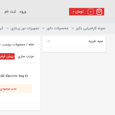
رو
ه
0
تومان
۰
ورود
ثبت نام
حتوا
نمونه کاراجرایی دکور
محصولات دکور
تجهیزات نور پردازی
کی
سبد خرید
خانه
/ محصولات برچسب خورده “e
مرتب سازی :
پیش فرض
E-Electric Ray E1
عدم موجودی