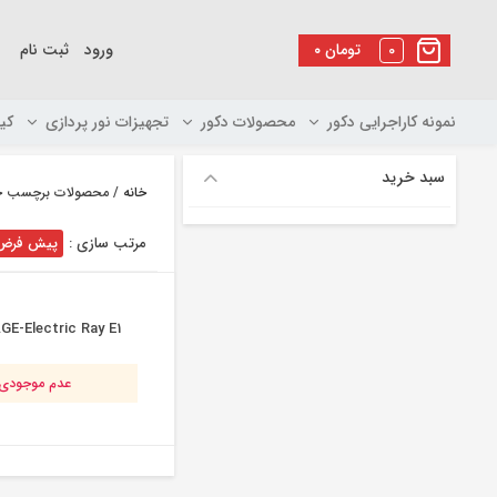
رو
ه
0
تومان
۰
ورود
ثبت نام
حتوا
نمونه کاراجرایی دکور
محصولات دکور
تجهیزات نور پردازی
کی
سبد خرید
خانه
/ محصولات برچسب خورده “ectric Ray E1
مرتب سازی :
پیش فرض
E-Electric Ray E1
عدم موجودی