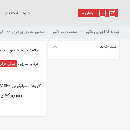
رو
ه
0
تومان
۰
ورود
ثبت نام
حتوا
نمونه کاراجرایی دکور
محصولات دکور
تجهیزات نور پردازی
کی
سبد خرید
خانه
/ محصولات برچسب خورده “ MARK3
مرتب سازی :
پیش فرض
کاورهای سیلیکونی CANON 5D MARK3
۴۹۰/۰۰۰
توم