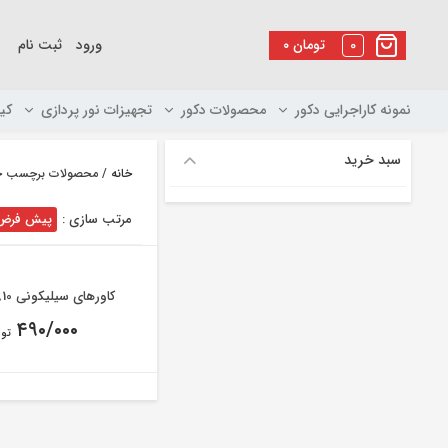
رو
ه
0
تومان
۰
ورود
ثبت نام
حتوا
نمونه کاراجرایی دکور
محصولات دکور
تجهیزات نور پردازی
کی
سبد خرید
خانه
/ محصولات برچسب خورده “ک
مرتب سازی :
پیش فرض
کاورهای سیلیکونی Nikon D810
۴۹۰/۰۰۰
توم