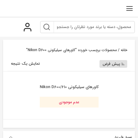
رو
ه
حتوا
خانه
/ محصولات برچسب خورده “کاورهای سیلیکونی Nikon D600”
نمایش یک نتیجه
پیش فرض
کاورهای سیلیکونی Nikon D600/610
عدم موجودی
سبد خرید