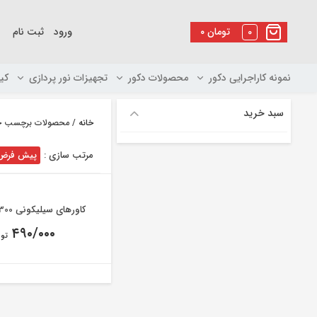
رو
ه
0
تومان
۰
ورود
ثبت نام
حتوا
نمونه کاراجرایی دکور
محصولات دکور
تجهیزات نور پردازی
کی
سبد خرید
خانه
/ محصولات برچسب خورده “ک
مرتب سازی :
پیش فرض
کاورهای سیلیکونی Nikon D5300
۴۹۰/۰۰۰
توم