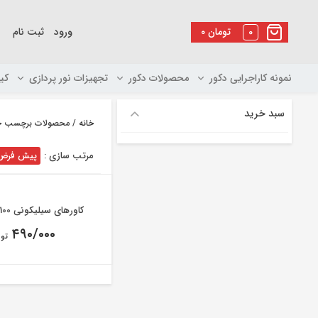
رو
ه
0
تومان
۰
ورود
ثبت نام
حتوا
نمونه کاراجرایی دکور
محصولات دکور
تجهیزات نور پردازی
کی
سبد خرید
خانه
/ محصولات برچسب خورده “ک
مرتب سازی :
پیش فرض
کاورهای سیلیکونی Nikon D3100
۴۹۰/۰۰۰
توم