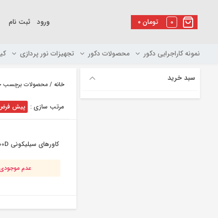
رو
ه
0
تومان
۰
ورود
ثبت نام
حتوا
نمونه کاراجرایی دکور
محصولات دکور
تجهیزات نور پردازی
کی
سبد خرید
خانه
/ محصولات برچسب خورده “ک
مرتب سازی :
پیش فرض
کاورهای سیلیکونی CANON 600D
عدم موجودی