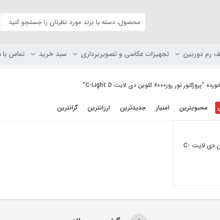
ف رم دوربین
تجهیزات عکاسی و تصویربرداری
سبد خرید
تماس با م
 روز6000 کلوین دی لایت C-Light D”
محبوبترین
امتیاز
جدیدترین
ارزانترین
گرانترین
پروژکتور نور روز۶۰۰۰ کلوین دی لایت C-