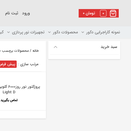
رو
ه
0
تومان
۰
ورود
ثبت نام
حتوا
نمونه کاراجرایی دکور
محصولات دکور
تجهیزات نور پردازی
کی
سبد خرید
خانه
/ محصولات برچسب خورده “پروژکتور نور
مرتب سازی :
پیش فرض
Light D
تماس بگیرید