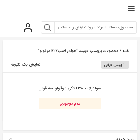
رو
ه
حتوا
خانه
/ محصولات برچسب خورده “هولدر لامپE27 دوقولو”
نمایش یک نتیجه
پیش فرض
هولدرلامپE27 تکی-دوقولو-سه قولو
عدم موجودی
سبد خرید