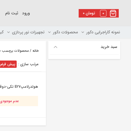
رو
ه
0
تومان
۰
ورود
ثبت نام
حتوا
نمونه کاراجرایی دکور
محصولات دکور
تجهیزات نور پردازی
کی
سبد خرید
خانه
/ محصولات برچسب خورده 
مرتب سازی :
پیش فرض
هولدرلامپE27 تکی-دوقولو-سه قولو
عدم موجودی