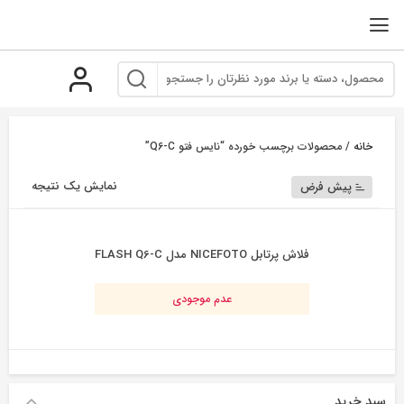
رو
ه
حتوا
خانه
/ محصولات برچسب خورده “نایس فتو Q6-C”
نمایش یک نتیجه
پیش فرض
فلاش پرتابل NICEFOTO مدل FLASH Q6-C
عدم موجودی
سبد خرید