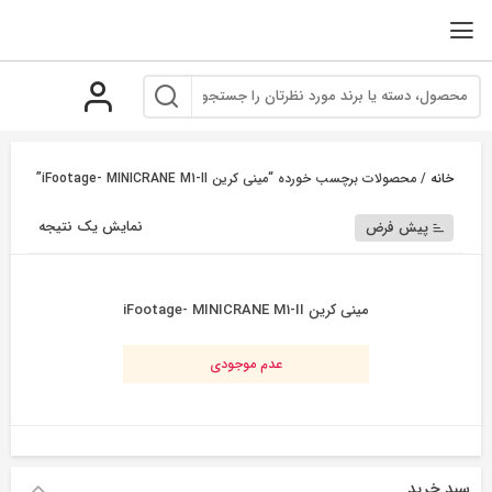
رو
ه
حتوا
خانه
/ محصولات برچسب خورده “مینی کرین iFootage- MINICRANE M1-II”
نمایش یک نتیجه
پیش فرض
مینی کرین iFootage- MINICRANE M1-II
عدم موجودی
سبد خرید