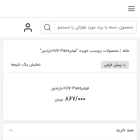
رو
ه
حتوا
خانه
/ محصولات برچسب خورده “فیلترUV-Pass+بارندور”
نمایش یک نتیجه
پیش فرض
فیلترUV-Pass+بارندور
۸۶۷/۰۰۰
تومان
سبد خرید